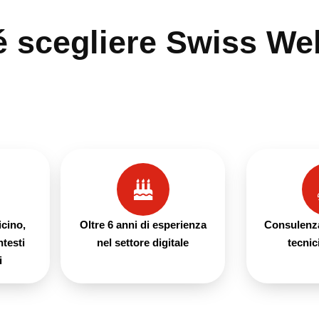
é scegliere Swiss We
icino,
Oltre 6 anni di esperienza
Consulenza
ntesti
nel settore digitale
tecnic
i