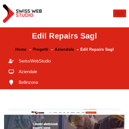
Edil Repairs Sagl
Home
Progetti
Aziendale
Edil Repairs Sagl
SwissWebStudio
Aziendale
Bellinzona