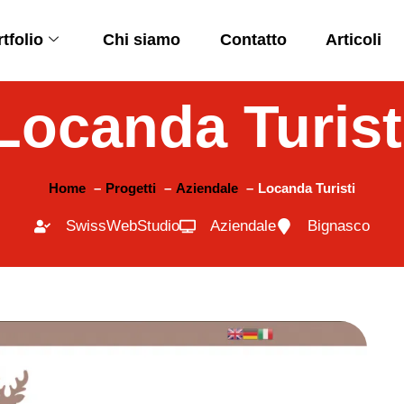
tfolio
Chi siamo
Contatto
Articoli
Locanda Turist
Home
Progetti
Aziendale
Locanda Turisti
SwissWebStudio
Aziendale
Bignasco