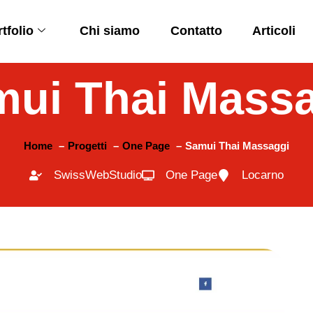
tfolio
Chi siamo
Contatto
Articoli
ui Thai Mass
Home
Progetti
One Page
Samui Thai Massaggi
SwissWebStudio
One Page
Locarno