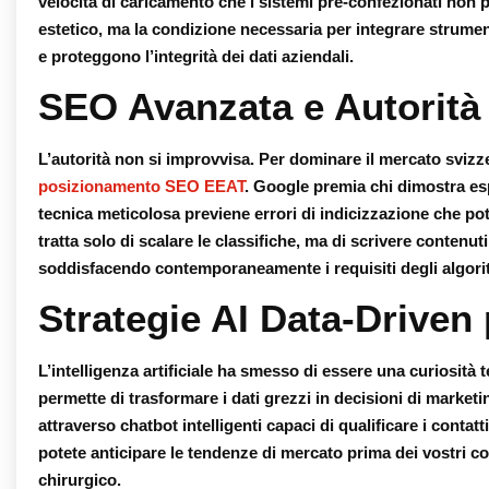
velocità di caricamento che i sistemi pre-confezionati non
estetico, ma la condizione necessaria per integrare strumen
e proteggono l’integrità dei dati aziendali.
SEO Avanzata e Autorità 
L’autorità non si improvvisa. Per dominare il mercato svizz
posizionamento SEO EEAT
. Google premia chi dimostra es
tecnica meticolosa previene errori di indicizzazione che pot
tratta solo di scalare le classifiche, ma di scrivere contenuti
soddisfacendo contemporaneamente i requisiti degli algori
Strategie AI Data-Driven
L’intelligenza artificiale ha smesso di essere una curiosità 
permette di trasformare i dati grezzi in decisioni di market
attraverso chatbot intelligenti capaci di qualificare i contatti
potete anticipare le tendenze di mercato prima dei vostri c
chirurgico.