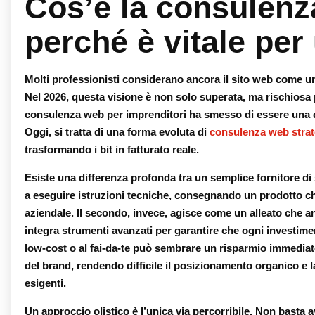
Cos’è la consulenz
perché è vitale per
Molti professionisti considerano ancora il sito web come un
Nel 2026, questa visione è non solo superata, ma rischiosa 
consulenza web per imprenditori
ha smesso di essere una 
Oggi, si tratta di una forma evoluta di
consulenza web strat
trasformando i bit in fatturato reale.
Esiste una differenza profonda tra un semplice fornitore di si
a eseguire istruzioni tecniche, consegnando un prodotto ch
aziendale. Il secondo, invece, agisce come un alleato che an
integra strumenti avanzati per garantire che ogni investime
low-cost o al fai-da-te può sembrare un risparmio immedia
del brand, rendendo difficile il posizionamento organico e la 
esigenti.
Un approccio olistico è l’unica via percorribile. Non basta a