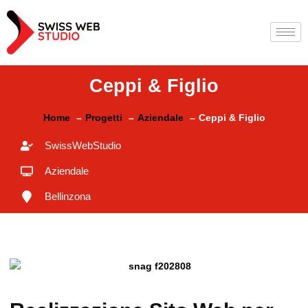
Ceppi & Figlio
Home
Progetti
Aziendale
Ceppi & Figlio
SwissWebStudio
Aziendale
Bellinzona