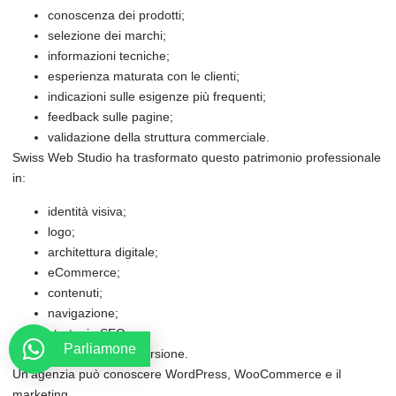
conoscenza dei prodotti;
selezione dei marchi;
informazioni tecniche;
esperienza maturata con le clienti;
indicazioni sulle esigenze più frequenti;
feedback sulle pagine;
validazione della struttura commerciale.
Swiss Web Studio ha trasformato questo patrimonio professionale
in:
identità visiva;
logo;
architettura digitale;
eCommerce;
contenuti;
navigazione;
strategia SEO;
Parliamone
strumenti di conversione.
Un’agenzia può conoscere WordPress, WooCommerce e il
marketing.