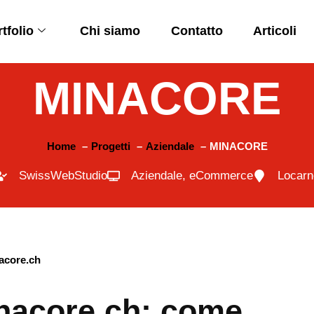
tfolio
Chi siamo
Contatto
Articoli
MINACORE
Home
Progetti
Aziendale
MINACORE
SwissWebStudio
Aziendale
,
eCommerce
Locarn
inacore.ch: come