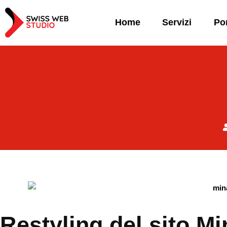
Home
Servizi
Por
Restyling del sito M