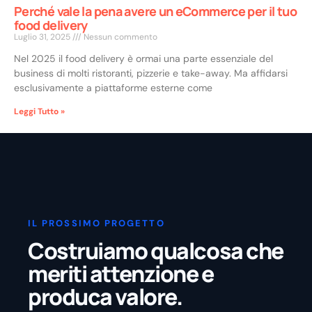
Perché vale la pena avere un eCommerce per il tuo
food delivery
Luglio 31, 2025
Nessun commento
Nel 2025 il food delivery è ormai una parte essenziale del
business di molti ristoranti, pizzerie e take-away. Ma affidarsi
esclusivamente a piattaforme esterne come
Leggi Tutto »
IL PROSSIMO PROGETTO
Costruiamo qualcosa che
meriti attenzione e
produca valore.